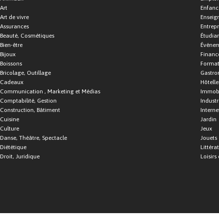
Art
Enfance
Art de vivre
Enseig
Assurances
Entrepr
Beauté, Cosmétiques
Étudia
Bien-être
Événe
Bijoux
Financ
Boissons
Format
Bricolage, Outillage
Gastro
Cadeaux
Hôtelle
Communication , Marketing et Médias
Immobi
Comptabilité, Gestion
Industr
Construction, Bâtiment
Interne
Cuisine
Jardin
Culture
Jeux
Danse, Théâtre, Spectacle
Jouets
Diététique
Littéra
Droit, Juridique
Loisirs 