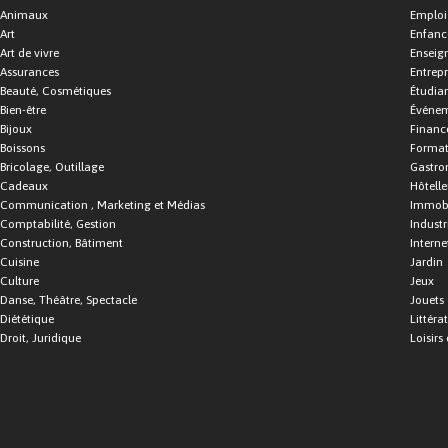
Animaux
Emploi
Art
Enfance
Art de vivre
Enseig
Assurances
Entrepr
Beauté, Cosmétiques
Étudia
Bien-être
Événe
Bijoux
Financ
Boissons
Format
Bricolage, Outillage
Gastro
Cadeaux
Hôtelle
Communication , Marketing et Médias
Immobi
Comptabilité, Gestion
Industr
Construction, Bâtiment
Interne
Cuisine
Jardin
Culture
Jeux
Danse, Théâtre, Spectacle
Jouets
Diététique
Littéra
Droit, Juridique
Loisirs 