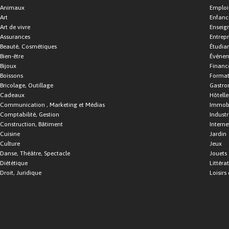
Animaux
Emploi
Art
Enfance
Art de vivre
Enseig
Assurances
Entrepr
Beauté, Cosmétiques
Étudia
Bien-être
Événe
Bijoux
Financ
Boissons
Format
Bricolage, Outillage
Gastro
Cadeaux
Hôtelle
Communication , Marketing et Médias
Immobi
Comptabilité, Gestion
Industr
Construction, Bâtiment
Interne
Cuisine
Jardin
Culture
Jeux
Danse, Théâtre, Spectacle
Jouets
Diététique
Littéra
Droit, Juridique
Loisirs 