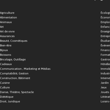
Agriculture
Écolog
Alimentation
Économ
Animaux
Emploi
Art
Enfance
Art de vivre
Enseig
Assurances
Entrepr
Beauté, Cosmétiques
Étudia
Bien-être
Événe
Bijoux
Financ
Boissons
Format
Bricolage, Outillage
Gastro
Cadeaux
Hôtelle
Communication , Marketing et Médias
Immobi
Comptabilité, Gestion
Industr
Construction, Bâtiment
Interne
Cuisine
Jardin
Culture
Jeux
Danse, Théâtre, Spectacle
Jouets
Diététique
Littéra
Droit, Juridique
Loisirs 