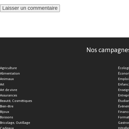
Nos campagnes d
Agriculture
Écolog
Alimentation
Économ
Animaux
Emploi
Art
Enfance
Art de vivre
Enseig
Assurances
Entrepr
Beauté, Cosmétiques
Étudia
Bien-être
Événe
Bijoux
Financ
Boissons
Format
Bricolage, Outillage
Gastro
Cadeaux
Hôtelle