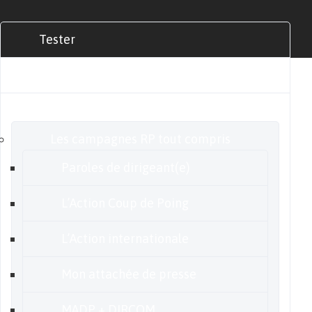
Tester
Commander
Nos offres
Les campagnes RP tout compris
Paroles de dirigeant(e)
L’Action Coup de Poing
L’Action internationale
Mon attachée de presse
MADP + DIRCOM