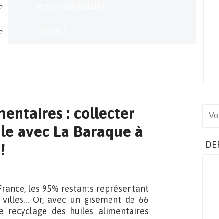
Je suis journaliste
Contact
Blog
entaires : collecter
Sear
ble avec La Baraque à
DE
!
France, les 95% restants représentant
 villes… Or, avec un gisement de 66
le recyclage des huiles alimentaires