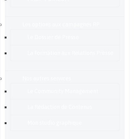
Les options aux campagnes RP
Le Dossier de Presse
La Formation aux Relations Presse
Nos autres services
Le Community Management
La Rédaction de Contenus
Mon studio graphique