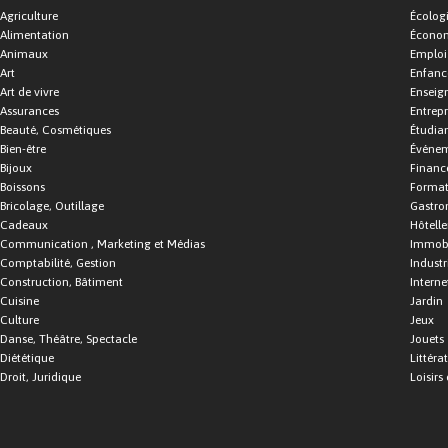
Agriculture
Écolog
Alimentation
Économ
Animaux
Emploi
Art
Enfance
Art de vivre
Enseig
Assurances
Entrepr
Beauté, Cosmétiques
Étudia
Bien-être
Événe
Bijoux
Financ
Boissons
Format
Bricolage, Outillage
Gastro
Cadeaux
Hôtelle
Communication , Marketing et Médias
Immobi
Comptabilité, Gestion
Industr
Construction, Bâtiment
Interne
Cuisine
Jardin
Culture
Jeux
Danse, Théâtre, Spectacle
Jouets
Diététique
Littéra
Droit, Juridique
Loisirs 