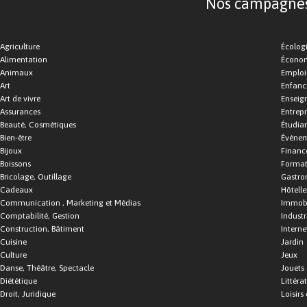
Nos campagnes d
Agriculture
Écolog
Alimentation
Économ
Animaux
Emploi
Art
Enfance
Art de vivre
Enseig
Assurances
Entrepr
Beauté, Cosmétiques
Étudia
Bien-être
Événe
Bijoux
Financ
Boissons
Format
Bricolage, Outillage
Gastro
Cadeaux
Hôtelle
Communication , Marketing et Médias
Immobi
Comptabilité, Gestion
Industr
Construction, Bâtiment
Interne
Cuisine
Jardin
Culture
Jeux
Danse, Théâtre, Spectacle
Jouets
Diététique
Littéra
Droit, Juridique
Loisirs 