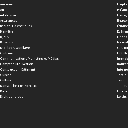
Animaux
Emploi
Art
Enfance
Art de vivre
Enseig
Assurances
Entrepr
Beauté, Cosmétiques
Étudia
Bien-être
Événe
Bijoux
Financ
Boissons
Format
Bricolage, Outillage
Gastro
Cadeaux
Hôtelle
Communication , Marketing et Médias
Immobi
Comptabilité, Gestion
Industr
Construction, Bâtiment
Interne
Cuisine
Jardin
Culture
Jeux
Danse, Théâtre, Spectacle
Jouets
Diététique
Littéra
Droit, Juridique
Loisirs 