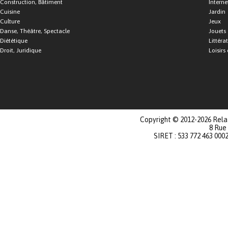
Construction, Bâtiment
Interne
Cuisine
Jardin
Culture
Jeux
Danse, Théâtre, Spectacle
Jouets
Diététique
Littéra
Droit, Juridique
Loisirs 
Copyright © 2012-2026 Relat
8 Rue
SIRET : 533 772 463 000