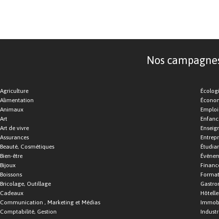
Nos campagnes d
Agriculture
Écolog
Alimentation
Économ
Animaux
Emploi
Art
Enfance
Art de vivre
Enseig
Assurances
Entrepr
Beauté, Cosmétiques
Étudia
Bien-être
Événe
Bijoux
Financ
Boissons
Format
Bricolage, Outillage
Gastro
Cadeaux
Hôtelle
Communication , Marketing et Médias
Immobi
Comptabilité, Gestion
Industr