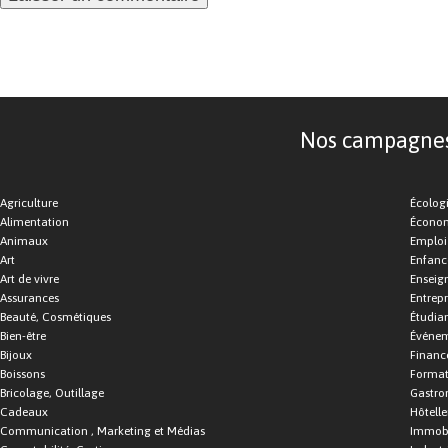
Nos campagnes d
Agriculture
Écolog
Alimentation
Économ
Animaux
Emploi
Art
Enfance
Art de vivre
Enseig
Assurances
Entrepr
Beauté, Cosmétiques
Étudia
Bien-être
Événe
Bijoux
Financ
Boissons
Format
Bricolage, Outillage
Gastro
Cadeaux
Hôtelle
Communication , Marketing et Médias
Immobi