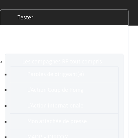
Tester
Commander
Nos offres
Les campagnes RP tout compris
Paroles de dirigeant(e)
L’Action Coup de Poing
L’Action internationale
Mon attachée de presse
MADP + DIRCOM