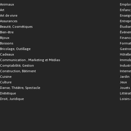
Animaux
Emploi
Art
Enfance
Art de vivre
Enseig
Assurances
Entrepr
Beauté, Cosmétiques
Étudia
Bien-être
Événe
Bijoux
Financ
Boissons
Format
Bricolage, Outillage
Gastro
Cadeaux
Hôtelle
Communication , Marketing et Médias
Immobi
Comptabilité, Gestion
Industr
Construction, Bâtiment
Interne
Cuisine
Jardin
Culture
Jeux
Danse, Théâtre, Spectacle
Jouets
Diététique
Littéra
Droit, Juridique
Loisirs 