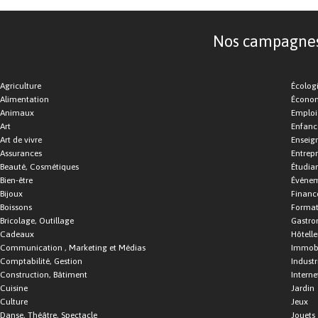
Nos campagnes d
Agriculture
Écolog
Alimentation
Économ
Animaux
Emploi
Art
Enfance
Art de vivre
Enseig
Assurances
Entrepr
Beauté, Cosmétiques
Étudia
Bien-être
Événe
Bijoux
Financ
Boissons
Format
Bricolage, Outillage
Gastro
Cadeaux
Hôtelle
Communication , Marketing et Médias
Immobi
Comptabilité, Gestion
Industr
Construction, Bâtiment
Interne
Cuisine
Jardin
Culture
Jeux
Danse, Théâtre, Spectacle
Jouets