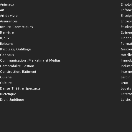
Animaux
Emploi
Art
Enfance
Art de vivre
Enseig
Assurances
Entrepr
Beauté, Cosmétiques
Étudia
Bien-être
Événe
Bijoux
Financ
Boissons
Format
Bricolage, Outillage
Gastro
Cadeaux
Hôtelle
Communication , Marketing et Médias
Immobi
Comptabilité, Gestion
Industr
Construction, Bâtiment
Interne
Cuisine
Jardin
Culture
Jeux
Danse, Théâtre, Spectacle
Jouets
Diététique
Littéra
Droit, Juridique
Loisirs 