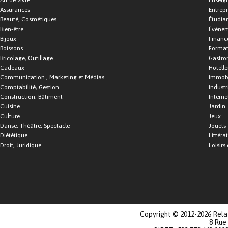
Art de vivre
Enseig
Assurances
Entrepr
Beauté, Cosmétiques
Étudia
Bien-être
Événe
Bijoux
Financ
Boissons
Format
Bricolage, Outillage
Gastro
Cadeaux
Hôtelle
Communication , Marketing et Médias
Immobi
Comptabilité, Gestion
Industr
Construction, Bâtiment
Interne
Cuisine
Jardin
Culture
Jeux
Danse, Théâtre, Spectacle
Jouets
Diététique
Littéra
Droit, Juridique
Loisirs 
Copyright © 2012-2026 Relat
8 Rue