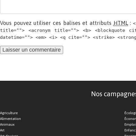
Vous pouvez utiliser ces balises et attributs
HTML
:
<
title=""> <acronym title=""> <b> <blockquote ci
datetime=""> <em> <i> <q cite=""> <strike> <stron
Nos campagnes d
Agriculture
Écolog
Alimentation
Économ
Animaux
Emploi
Art
Enfance