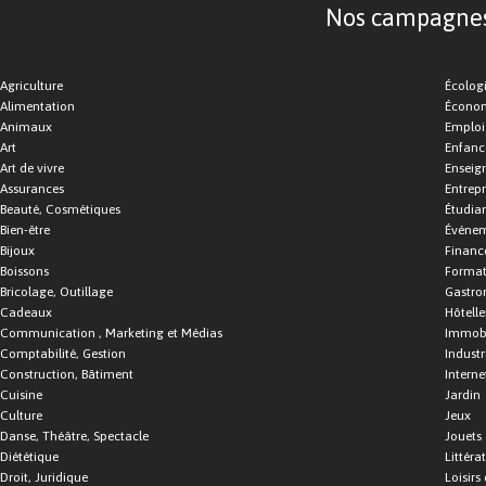
Nos campagnes d
Agriculture
Écolog
Alimentation
Économ
Animaux
Emploi
Art
Enfance
Art de vivre
Enseig
Assurances
Entrepr
Beauté, Cosmétiques
Étudia
Bien-être
Événe
Bijoux
Financ
Boissons
Format
Bricolage, Outillage
Gastro
Cadeaux
Hôtelle
Communication , Marketing et Médias
Immobi
Comptabilité, Gestion
Industr
Construction, Bâtiment
Interne
Cuisine
Jardin
Culture
Jeux
Danse, Théâtre, Spectacle
Jouets
Diététique
Littéra
Droit, Juridique
Loisirs 