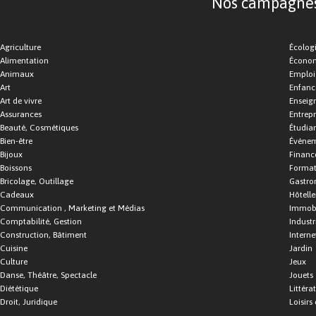
Nos campagnes d
Agriculture
Écolog
Alimentation
Économ
Animaux
Emploi
Art
Enfance
Art de vivre
Enseig
Assurances
Entrepr
Beauté, Cosmétiques
Étudia
Bien-être
Événe
Bijoux
Financ
Boissons
Format
Bricolage, Outillage
Gastro
Cadeaux
Hôtelle
Communication , Marketing et Médias
Immobi
Comptabilité, Gestion
Industr
Construction, Bâtiment
Interne
Cuisine
Jardin
Culture
Jeux
Danse, Théâtre, Spectacle
Jouets
Diététique
Littéra
Droit, Juridique
Loisirs 