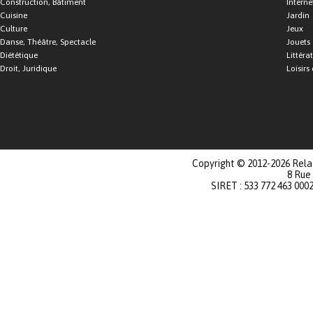
Construction, Bâtiment
Interne
Cuisine
Jardin
Culture
Jeux
Danse, Théâtre, Spectacle
Jouets
Diététique
Littéra
Droit, Juridique
Loisirs 
Copyright © 2012-2026 Relat
8 Rue
SIRET : 533 772 463 000