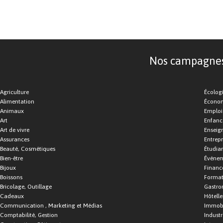
Nos campagnes d
Agriculture
Écolog
Alimentation
Économ
Animaux
Emploi
Art
Enfance
Art de vivre
Enseig
Assurances
Entrepr
Beauté, Cosmétiques
Étudia
Bien-être
Événe
Bijoux
Financ
Boissons
Format
Bricolage, Outillage
Gastro
Cadeaux
Hôtelle
Communication , Marketing et Médias
Immobi
Comptabilité, Gestion
Industr