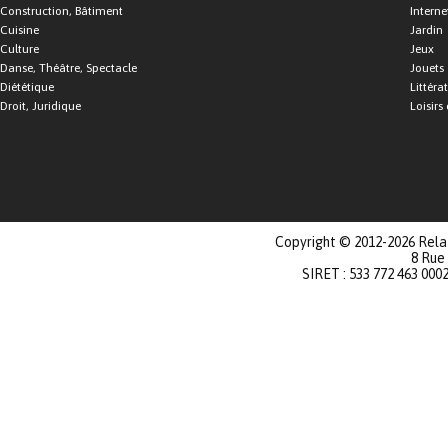
Construction, Bâtiment
Interne
Cuisine
Jardin
Culture
Jeux
Danse, Théâtre, Spectacle
Jouets
Diététique
Littéra
Droit, Juridique
Loisirs 
Copyright © 2012-2026 Relat
8 Rue
SIRET : 533 772 463 000