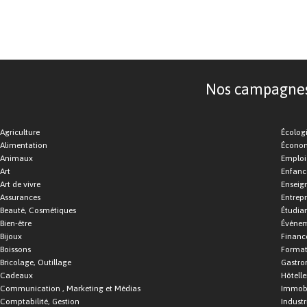
Nos campagnes d
Agriculture
Écolog
Alimentation
Économ
Animaux
Emploi
Art
Enfance
Art de vivre
Enseig
Assurances
Entrepr
Beauté, Cosmétiques
Étudia
Bien-être
Événe
Bijoux
Financ
Boissons
Format
Bricolage, Outillage
Gastro
Cadeaux
Hôtelle
Communication , Marketing et Médias
Immobi
Comptabilité, Gestion
Industr