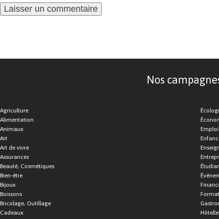
Nos campagnes d
Agriculture
Écolog
Alimentation
Économ
Animaux
Emploi
Art
Enfance
Art de vivre
Enseig
Assurances
Entrepr
Beauté, Cosmétiques
Étudia
Bien-être
Événe
Bijoux
Financ
Boissons
Format
Bricolage, Outillage
Gastro
Cadeaux
Hôtelle