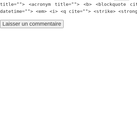
title=""> <acronym title=""> <b> <blockquote ci
datetime=""> <em> <i> <q cite=""> <strike> <stron