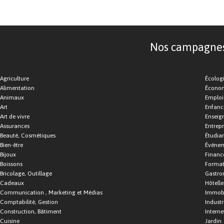
Nos campagnes d
Agriculture
Écolog
Alimentation
Économ
Animaux
Emploi
Art
Enfance
Art de vivre
Enseig
Assurances
Entrepr
Beauté, Cosmétiques
Étudia
Bien-être
Événe
Bijoux
Financ
Boissons
Format
Bricolage, Outillage
Gastro
Cadeaux
Hôtelle
Communication , Marketing et Médias
Immobi
Comptabilité, Gestion
Industr
Construction, Bâtiment
Interne
Cuisine
Jardin