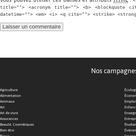
<
title=""> <acronym title=""> <b> <blockquote ci
datetime=""> <em> <i> <q cite=""> <strike> <stron
Nos campagnes d
Agriculture
Écolog
Alimentation
Économ
Animaux
Emploi
Art
Enfance
Art de vivre
Enseig
Assurances
Entrepr
Beauté, Cosmétiques
Étudia
Bien-être
Événe
Bijoux
Financ