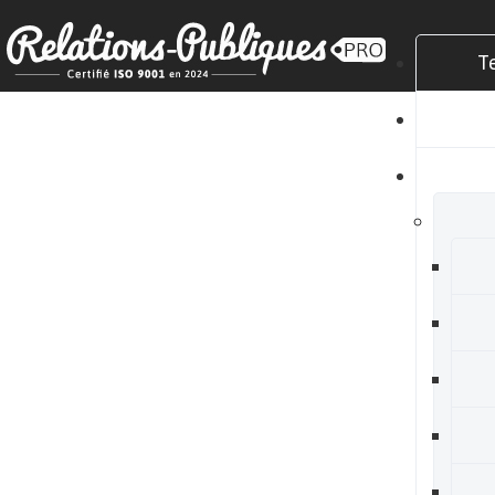
T
C
N