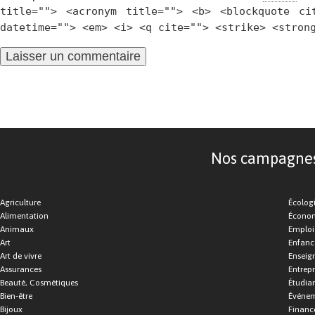
title=""> <acronym title=""> <b> <blockquote ci
datetime=""> <em> <i> <q cite=""> <strike> <stron
Nos campagnes d
Agriculture
Écolog
Alimentation
Économ
Animaux
Emploi
Art
Enfance
Art de vivre
Enseig
Assurances
Entrepr
Beauté, Cosmétiques
Étudia
Bien-être
Événe
Bijoux
Financ