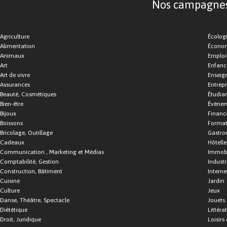
Nos campagnes d
Agriculture
Écolog
Alimentation
Économ
Animaux
Emploi
Art
Enfance
Art de vivre
Enseig
Assurances
Entrepr
Beauté, Cosmétiques
Étudia
Bien-être
Événe
Bijoux
Financ
Boissons
Format
Bricolage, Outillage
Gastro
Cadeaux
Hôtelle
Communication , Marketing et Médias
Immobi
Comptabilité, Gestion
Industr
Construction, Bâtiment
Interne
Cuisine
Jardin
Culture
Jeux
Danse, Théâtre, Spectacle
Jouets
Diététique
Littéra
Droit, Juridique
Loisirs 