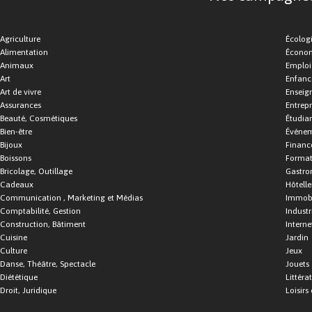
Agriculture
Écolog
Alimentation
Économ
Animaux
Emploi
Art
Enfance
Art de vivre
Enseig
Assurances
Entrepr
Beauté, Cosmétiques
Étudia
Bien-être
Événe
Bijoux
Financ
Boissons
Format
Bricolage, Outillage
Gastro
Cadeaux
Hôtelle
Communication , Marketing et Médias
Immobi
Comptabilité, Gestion
Industr
Construction, Bâtiment
Interne
Cuisine
Jardin
Culture
Jeux
Danse, Théâtre, Spectacle
Jouets
Diététique
Littéra
Droit, Juridique
Loisirs 