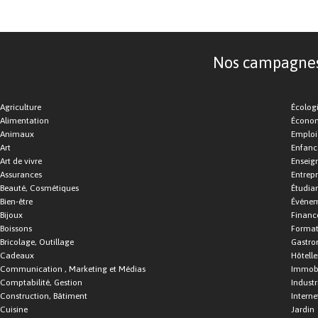
Nos campagnes d
Agriculture
Écolog
Alimentation
Économ
Animaux
Emploi
Art
Enfance
Art de vivre
Enseig
Assurances
Entrepr
Beauté, Cosmétiques
Étudia
Bien-être
Événe
Bijoux
Financ
Boissons
Format
Bricolage, Outillage
Gastro
Cadeaux
Hôtelle
Communication , Marketing et Médias
Immobi
Comptabilité, Gestion
Industr
Construction, Bâtiment
Interne
Cuisine
Jardin