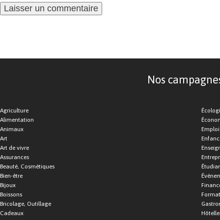
Nos campagnes d
Agriculture
Écolog
Alimentation
Économ
Animaux
Emploi
Art
Enfance
Art de vivre
Enseig
Assurances
Entrepr
Beauté, Cosmétiques
Étudia
Bien-être
Événe
Bijoux
Financ
Boissons
Format
Bricolage, Outillage
Gastro
Cadeaux
Hôtelle