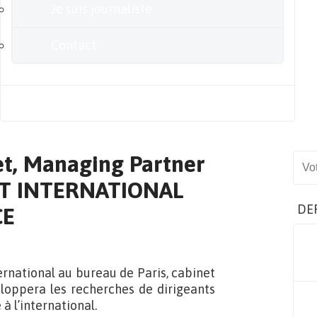
Je suis journaliste
Contact
Blog
et, Managing Partner
Sear
HT INTERNATIONAL
DE
CE
ernational au bureau de Paris, cabinet
eloppera les recherches de dirigeants
 l’international.