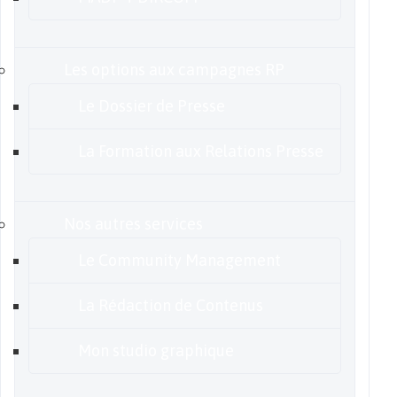
Les options aux campagnes RP
Le Dossier de Presse
La Formation aux Relations Presse
Nos autres services
Le Community Management
La Rédaction de Contenus
Mon studio graphique