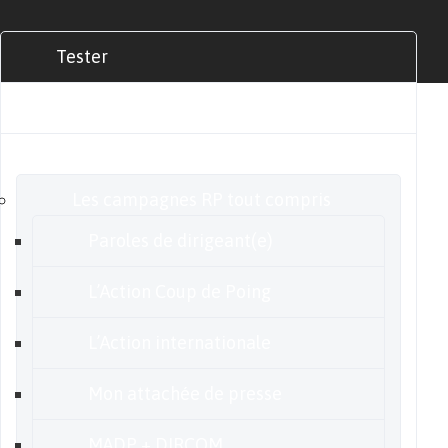
Tester
Commander
Nos offres
Les campagnes RP tout compris
Paroles de dirigeant(e)
L’Action Coup de Poing
L’Action internationale
Mon attachée de presse
MADP + DIRCOM