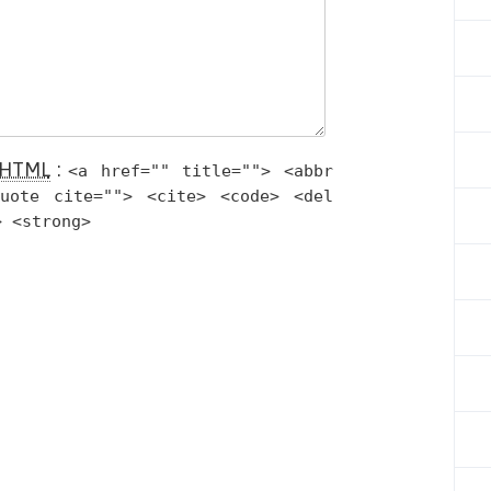
HTML
:
<a href="" title=""> <abbr
quote cite=""> <cite> <code> <del
> <strong>