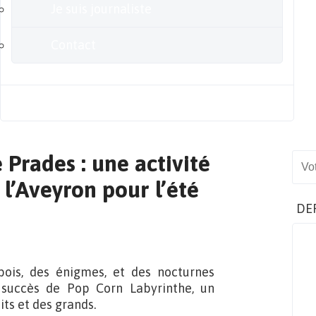
Je suis journaliste
Contact
Blog
Prades : une activité
Sear
 l’Aveyron pour l’été
DE
ois, des énigmes, et des nocturnes
u succès de Pop Corn Labyrinthe, un
ts et des grands.