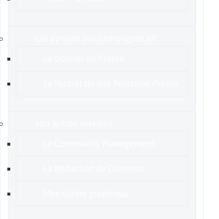
Les options aux campagnes RP
Le Dossier de Presse
La Formation aux Relations Presse
Nos autres services
Le Community Management
La Rédaction de Contenus
Mon studio graphique