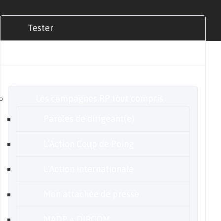
Tester
Commander
Nos offres
Les campagnes RP tout compris
Paroles de dirigeant(e)
L’Action Coup de Poing
L’Action internationale
Mon attachée de presse
MADP + DIRCOM