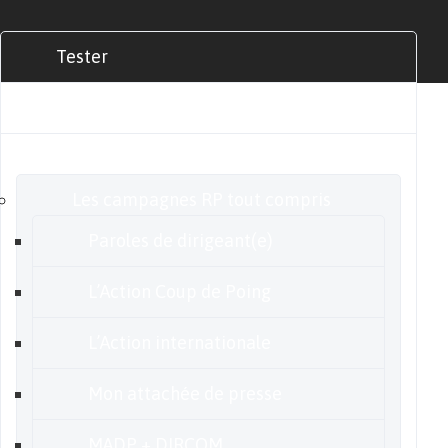
Tester
Commander
Nos offres
Les campagnes RP tout compris
Paroles de dirigeant(e)
L’Action Coup de Poing
L’Action internationale
Mon attachée de presse
MADP + DIRCOM