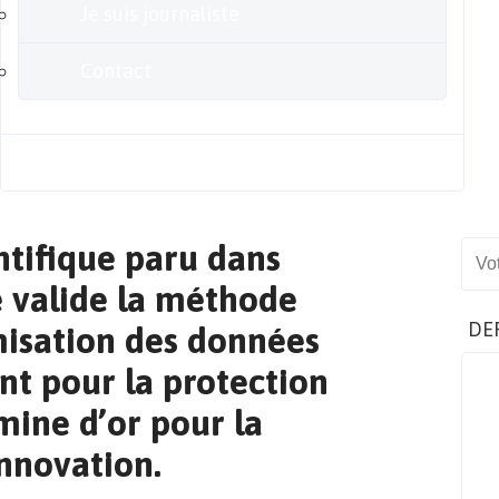
Je suis journaliste
Contact
Blog
entifique paru dans
Sear
e valide la méthode
DE
misation des données
nt pour la protection
mine d’or pour la
innovation.