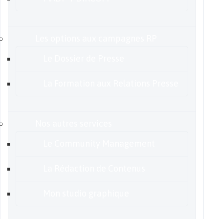
Les options aux campagnes RP
Le Dossier de Presse
La Formation aux Relations Presse
Nos autres services
Le Community Management
La Rédaction de Contenus
Mon studio graphique