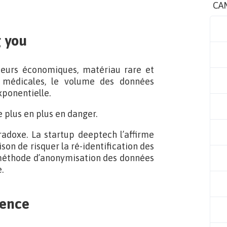
CA
g you
teurs économiques, matériau rare et
n médicales, le volume des données
xponentielle.
de plus en plus en danger.
radoxe. La startup deeptech l’affirme
aison de risquer la ré-identification des
a méthode d’anonymisation des données
.
rence