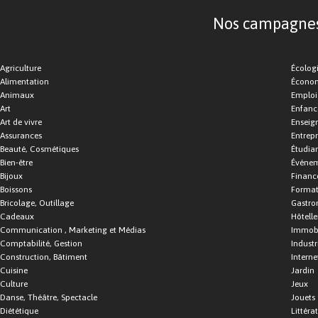
Nos campagnes d
Agriculture
Écolog
Alimentation
Économ
Animaux
Emploi
Art
Enfance
Art de vivre
Enseig
Assurances
Entrepr
Beauté, Cosmétiques
Étudia
Bien-être
Événe
Bijoux
Financ
Boissons
Format
Bricolage, Outillage
Gastro
Cadeaux
Hôtelle
Communication , Marketing et Médias
Immobi
Comptabilité, Gestion
Industr
Construction, Bâtiment
Interne
Cuisine
Jardin
Culture
Jeux
Danse, Théâtre, Spectacle
Jouets
Diététique
Littéra