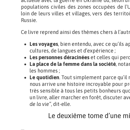
actuelle avec la guerre en Ukraine où, selon u
populations civiles des zones occupées de l’U
loin de leurs villes et villages, vers des territ
Russie.
Ce livre reprend ainsi des thèmes chers à l’autr
Les voyages
, bien entendu, avec ce qu’ils
cultures, de langues et d’expérience ;
Les personnes déracinées
et celles qui per
La place de la femme dans la société
, not
les hommes ;
Le quotidien
. Tout simplement parce qu’il n
nous arrive une histoire incroyable pour pro
très sensible à tous les petits bonheurs quo
un livre, aller marcher en forêt, discuter a
de la vie”
, dit-elle.
Le deuxième tome d’une mi