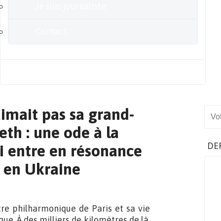
Je suis journaliste
Contact
Blog
aimait pas sa grand-
Sear
th : une ode à la
DE
i entre en résonance
n en Ukraine
stre philharmonique de Paris et sa vie
e. À des milliers de kilomètres de là,