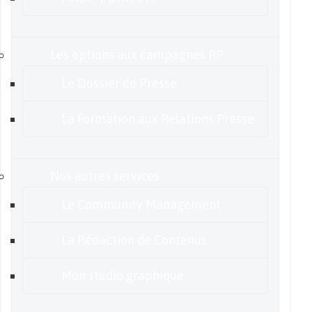
Les options aux campagnes RP
Le Dossier de Presse
La Formation aux Relations Presse
Nos autres services
Le Community Management
La Rédaction de Contenus
Mon studio graphique