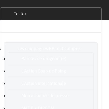
Tester
Commander
Nos offres
Les campagnes RP tout compris
Paroles de dirigeant(e)
L’Action Coup de Poing
L’Action internationale
Mon attachée de presse
MADP + DIRCOM