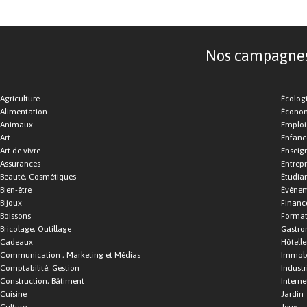
Nos campagnes d
Agriculture
Écolog
Alimentation
Économ
Animaux
Emploi
Art
Enfance
Art de vivre
Enseig
Assurances
Entrepr
Beauté, Cosmétiques
Étudia
Bien-être
Événe
Bijoux
Financ
Boissons
Format
Bricolage, Outillage
Gastro
Cadeaux
Hôtelle
Communication , Marketing et Médias
Immobi
Comptabilité, Gestion
Industr
Construction, Bâtiment
Interne
Cuisine
Jardin