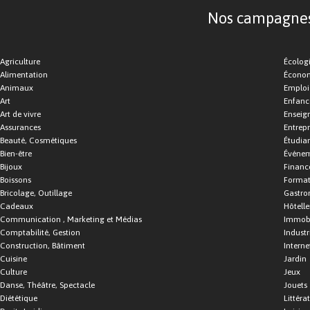
Nos campagnes d
Agriculture
Écolog
Alimentation
Économ
Animaux
Emploi
Art
Enfance
Art de vivre
Enseig
Assurances
Entrepr
Beauté, Cosmétiques
Étudia
Bien-être
Événe
Bijoux
Financ
Boissons
Format
Bricolage, Outillage
Gastro
Cadeaux
Hôtelle
Communication , Marketing et Médias
Immobi
Comptabilité, Gestion
Industr
Construction, Bâtiment
Interne
Cuisine
Jardin
Culture
Jeux
Danse, Théâtre, Spectacle
Jouets
Diététique
Littéra