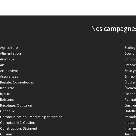
Nos campagnes d
Agriculture
Écolog
Alimentation
Économ
Animaux
Emploi
Art
Enfance
Art de vivre
Enseig
Assurances
Entrepr
Beauté, Cosmétiques
Étudia
Bien-être
Événe
Bijoux
Financ
Boissons
Format
Bricolage, Outillage
Gastro
Cadeaux
Hôtelle
Communication , Marketing et Médias
Immobi
Comptabilité, Gestion
Industr
Construction, Bâtiment
Interne
Cuisine
Jardin