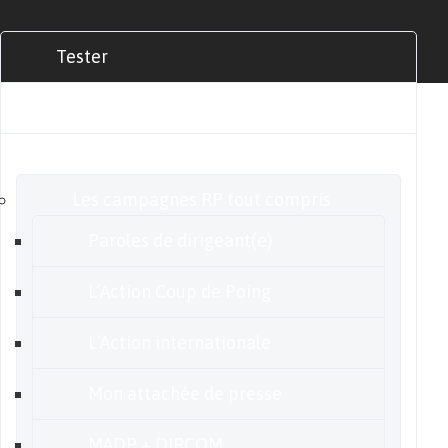
Tester
Commander
Nos offres
Les campagnes RP tout compris
Paroles de dirigeant(e)
L’Action Coup de Poing
L’Action internationale
Mon attachée de presse
MADP + DIRCOM