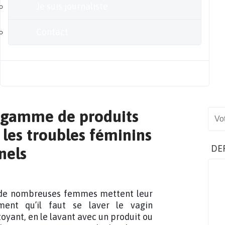
Je suis journaliste
Contact
Blog
e gamme de produits
Sear
 les troubles féminins
DE
nels
, de nombreuses femmes mettent leur
ment qu’il faut se laver le vagin
toyant
, e
n le lavant
avec un produit ou