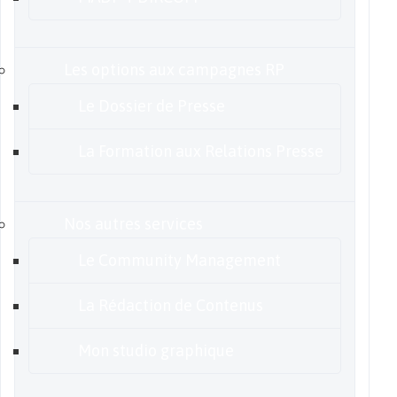
Les options aux campagnes RP
Le Dossier de Presse
La Formation aux Relations Presse
Nos autres services
Le Community Management
La Rédaction de Contenus
Mon studio graphique