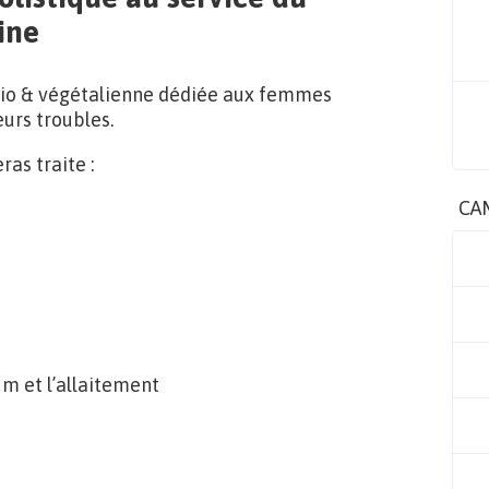
ine
bio & végétalienne dédiée aux femmes
urs troubles.
as traite :
CA
um et l’allaitement