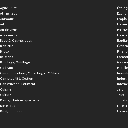
Agriculture
Écolog
Alimentation
Économ
Animaux
Emploi
Art
Enfance
Art de vivre
Enseig
Assurances
Entrepr
Beauté, Cosmétiques
Étudia
Bien-être
Événe
Bijoux
Financ
Boissons
Format
Bricolage, Outillage
Gastro
Cadeaux
Hôtelle
Communication , Marketing et Médias
Immobi
Comptabilité, Gestion
Industr
Construction, Bâtiment
Interne
Cuisine
Jardin
Culture
Jeux
Danse, Théâtre, Spectacle
Jouets
Diététique
Littéra
Droit, Juridique
Loisirs 