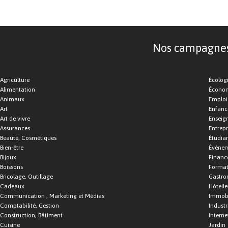
Nos campagnes d
Agriculture
Écolog
Alimentation
Économ
Animaux
Emploi
Art
Enfance
Art de vivre
Enseig
Assurances
Entrepr
Beauté, Cosmétiques
Étudia
Bien-être
Événe
Bijoux
Financ
Boissons
Format
Bricolage, Outillage
Gastro
Cadeaux
Hôtelle
Communication , Marketing et Médias
Immobi
Comptabilité, Gestion
Industr
Construction, Bâtiment
Interne
Cuisine
Jardin