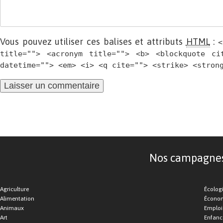
Vous pouvez utiliser ces balises et attributs
HTML
:
<
title=""> <acronym title=""> <b> <blockquote ci
datetime=""> <em> <i> <q cite=""> <strike> <stron
Nos campagnes d
Agriculture
Écolog
Alimentation
Économ
Animaux
Emploi
Art
Enfance