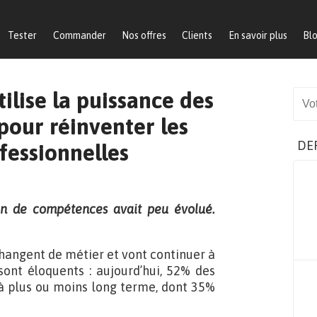
Tester
Commander
Nos offres
Clients
En savoir plus
Bl
ilise la puissance des
Sear
pour réinventer les
DE
fessionnelles
lan de compétences avait peu évolué.
s changent de métier et vont continuer à
 sont éloquents : aujourd’hui, 52% des
 à plus ou moins long terme, dont 35%