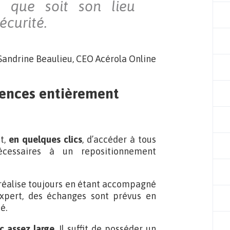
l que soit son lieu
écurité.
Sandrine Beaulieu, CEO Acérola Online
tences entièrement
t,
en quelques clics
, d’accéder à tous
écessaires à un repositionnement
 réalise toujours en étant accompagné
xpert, des échanges sont prévus en
é.
ic assez large
. Il suffit de posséder un