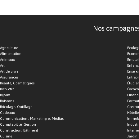
Nos campagnes d
Agriculture
Écolog
Alimentation
Économ
Animaux
Emploi
Art
Enfance
Art de vivre
Enseig
Assurances
Entrepr
Beauté, Cosmétiques
Étudia
Bien-être
Événe
Bijoux
Financ
Boissons
Format
Bricolage, Outillage
Gastro
Cadeaux
Hôtelle
Communication , Marketing et Médias
Immobi
Comptabilité, Gestion
Industr
Construction, Bâtiment
Interne
Cuisine
Jardin