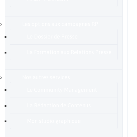
Les options aux campagnes RP
Le Dossier de Presse
La Formation aux Relations Presse
Nos autres services
Le Community Management
La Rédaction de Contenus
Mon studio graphique