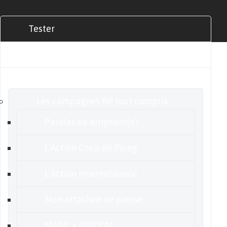
Tester
Commander
Nos offres
Les campagnes RP tout compris
Paroles de dirigeant(e)
L’Action Coup de Poing
L’Action internationale
Mon attachée de presse
MADP + DIRCOM