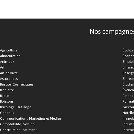
Nos campagnes d
Agriculture
Écolog
Alimentation
Économ
Animaux
Emploi
Art
Enfance
Art de vivre
Enseig
Assurances
Entrepr
Beauté, Cosmétiques
Étudia
Bien-être
Événe
Bijoux
Financ
Boissons
Format
Bricolage, Outillage
Gastro
Cadeaux
Hôtelle
Communication , Marketing et Médias
Immobi
Comptabilité, Gestion
Industr
Construction, Bâtiment
Interne