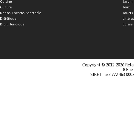
Cuisine
Jardin
Culture
Jeux
Danse, Théâtre, Spectacle
Jouets
Diététique
Littéra
Droit, Juridique
Loisirs 
Copyright © 2012-2026 Relat
8 Rue
SIRET : 533 772 463 000