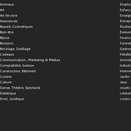
Animaux
Emploi
Art
Enfance
Art de vivre
Enseig
Assurances
Entrepr
Beauté, Cosmétiques
Étudia
Bien-être
Événe
Bijoux
Financ
Boissons
Format
Bricolage, Outillage
Gastro
Cadeaux
Hôtelle
Communication , Marketing et Médias
Immobi
Comptabilité, Gestion
Industr
Construction, Bâtiment
Interne
Cuisine
Jardin
Culture
Jeux
Danse, Théâtre, Spectacle
Jouets
Diététique
Littéra
Droit, Juridique
Loisirs 