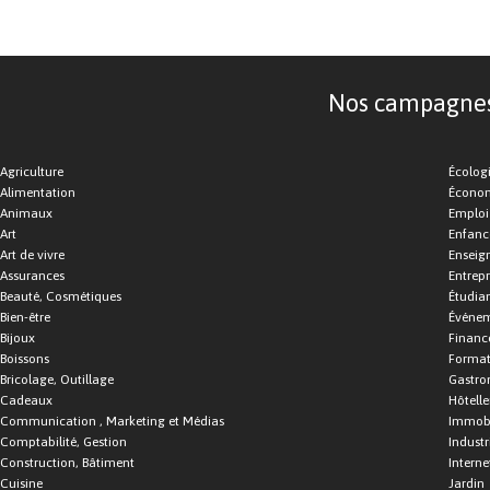
Nos campagnes d
Agriculture
Écolog
Alimentation
Économ
Animaux
Emploi
Art
Enfance
Art de vivre
Enseig
Assurances
Entrepr
Beauté, Cosmétiques
Étudia
Bien-être
Événe
Bijoux
Financ
Boissons
Format
Bricolage, Outillage
Gastro
Cadeaux
Hôtelle
Communication , Marketing et Médias
Immobi
Comptabilité, Gestion
Industr
Construction, Bâtiment
Interne
Cuisine
Jardin