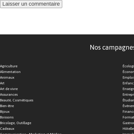
Nos campagnes d
Agriculture
Écolog
Alimentation
Économ
Animaux
Emploi
Art
Enfance
Art de vivre
Enseig
Assurances
Entrepr
Beauté, Cosmétiques
Étudia
Bien-être
Événe
Bijoux
Financ
Boissons
Format
Bricolage, Outillage
Gastro
Cadeaux
Hôtelle