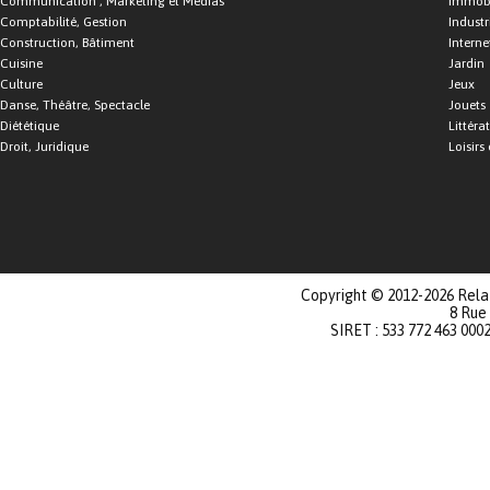
Communication , Marketing et Médias
Immobi
Comptabilité, Gestion
Industr
Construction, Bâtiment
Interne
Cuisine
Jardin
Culture
Jeux
Danse, Théâtre, Spectacle
Jouets
Diététique
Littéra
Droit, Juridique
Loisirs 
Copyright © 2012-2026 Relat
8 Rue
SIRET : 533 772 463 000