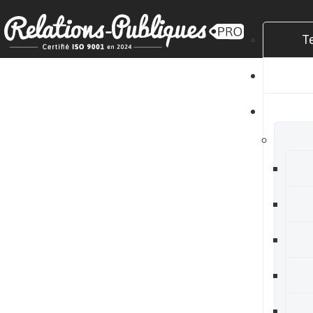
T
C
N