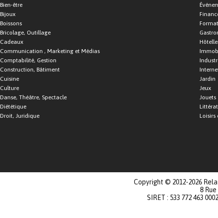
Bien-être
Événe
Bijoux
Financ
Boissons
Format
Bricolage, Outillage
Gastro
Cadeaux
Hôtelle
Communication , Marketing et Médias
Immobi
Comptabilité, Gestion
Industr
Construction, Bâtiment
Interne
Cuisine
Jardin
Culture
Jeux
Danse, Théâtre, Spectacle
Jouets
Diététique
Littéra
Droit, Juridique
Loisirs 
Copyright © 2012-2026 Relat
8 Rue
SIRET : 533 772 463 000