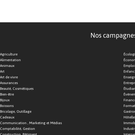
Nos campagnes d
Agriculture
Écolog
Alimentation
Économ
Animaux
Emploi
Art
Enfance
Art de vivre
Enseig
Assurances
Entrepr
Beauté, Cosmétiques
Étudia
Bien-être
Événe
Bijoux
Financ
Boissons
Format
Bricolage, Outillage
Gastro
Cadeaux
Hôtelle
Communication , Marketing et Médias
Immobi
Comptabilité, Gestion
Industr
Construction, Bâtiment
Interne