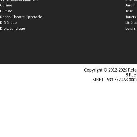
Cuisine
Jardin
Culture
Jeux
Danse, Théâtre, Spectacle
Jouets
Diététique
Littéra
Droit, Juridique
Loisirs 
Copyright © 2012-2026 Relat
8 Rue
SIRET : 533 772 463 000