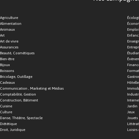
Agriculture
Écolog
Alimentation
Économ
Animaux
Emploi
Art
Enfance
Art de vivre
Enseig
Assurances
Entrepr
Beauté, Cosmétiques
Étudia
Bien-être
Événe
Bijoux
Financ
Boissons
Format
Bricolage, Outillage
Gastro
Cadeaux
Hôtelle
Communication , Marketing et Médias
Immobi
Comptabilité, Gestion
Industr
Construction, Bâtiment
Interne
Cuisine
Jardin
Culture
Jeux
Danse, Théâtre, Spectacle
Jouets
Diététique
Littéra
Droit, Juridique
Loisirs 